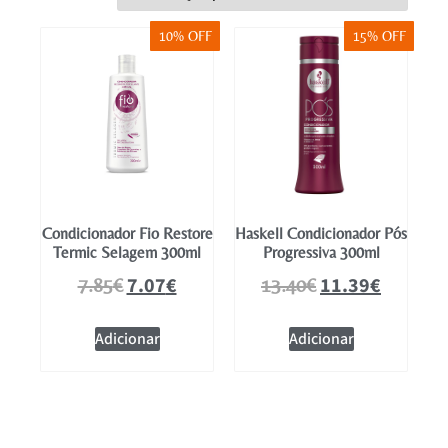
Mobiliário
10% OFF
15% OFF
Condicionador Fio Restore
Haskell Condicionador Pós
Termic Selagem 300ml
Progressiva 300ml
7.07
€
11.39
€
7.85
€
13.40
€
Adicionar
Adicionar