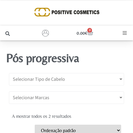
0
0.00
€
Cabelo
Pós progressiva
Unhas
Homem
Selecionar Tipo de Cabelo
Rosto
Selecionar Marcas
Corpo e Estética
A mostrar todos os 2 resultados
Maquilhagem