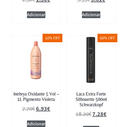
Adicionar
Adicionar
10% OFF
60% OFF
Inebrya Oxidante 5 Vol –
Laca Extra Forte
1L Pigmento Violeta
Silhouette 500ml
Schwarzkopf
6.93
€
7.70
€
7.28
€
18.20
€
Adicionar