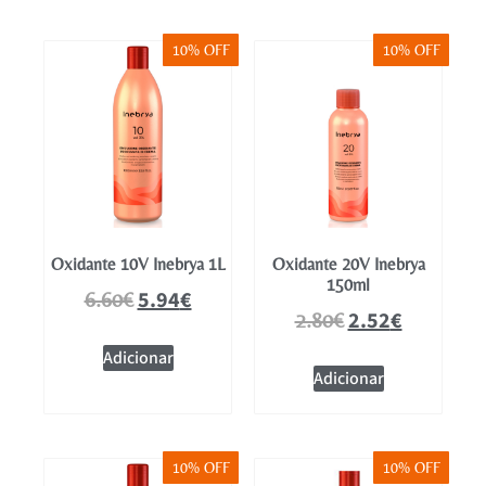
10% OFF
10% OFF
Oxidante 10V Inebrya 1L
Oxidante 20V Inebrya
150ml
5.94
€
6.60
€
2.52
€
2.80
€
Adicionar
Adicionar
10% OFF
10% OFF