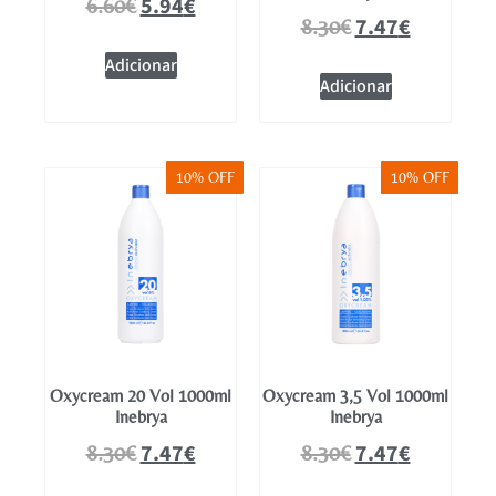
5.94
€
6.60
€
7.47
€
8.30
€
Adicionar
Adicionar
10% OFF
10% OFF
Oxycream 20 Vol 1000ml
Oxycream 3,5 Vol 1000ml
Inebrya
Inebrya
7.47
€
7.47
€
8.30
€
8.30
€