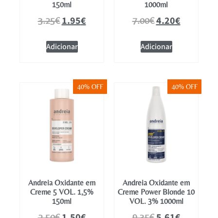
150ml
1000ml
1.95
€
4.20
€
3.25
€
7.00
€
Adicionar
Adicionar
40% OFF
40% OFF
Andreia Oxidante em
Andreia Oxidante em
Creme 5 VOL. 1,5%
Creme Power Blonde 10
150ml
VOL. 3% 1000ml
1.50
€
5.61
€
2.50
€
9.35
€