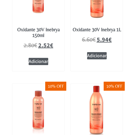
Oxidante 30V Inebrya
Oxidante 30V Inebrya 1L
150ml
5.94
€
6.60
€
2.52
€
2.80
€
Adicionar
Adicionar
10% OFF
10% OFF