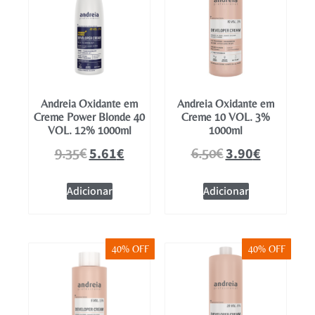
Andreia Oxidante em
Andreia Oxidante em
Creme Power Blonde 40
Creme 10 VOL. 3%
VOL. 12% 1000ml
1000ml
5.61
€
3.90
€
9.35
€
6.50
€
Adicionar
Adicionar
40% OFF
40% OFF