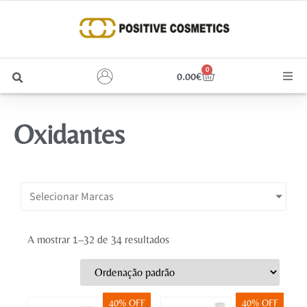
0
0.00
€
Cabelo
Oxidantes
Unhas
Homem
Selecionar Marcas
Rosto
A mostrar 1–32 de 34 resultados
Corpo e Estética
Maquilhagem
40% OFF
40% OFF