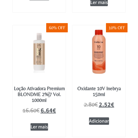
Ler mais
60% OFF
10% OFF
Loção Ativadora Premium
Oxidante 10V Inebrya
BLONDME 2%|7 Vol.
150ml
1000ml
2.52
€
2.80
€
6.64
€
16.60
€
Adicionar
Ler mais